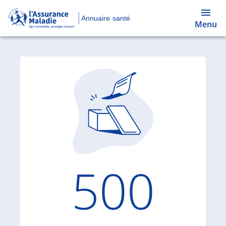
Annuaire santé
Menu
Code d'
500