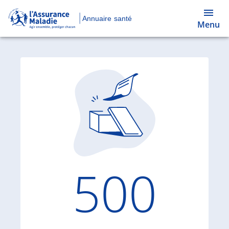
Annuaire santé
Menu
Code d'
500