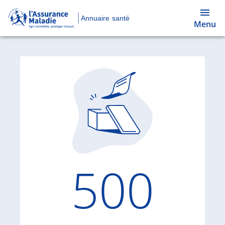
Annuaire santé
Menu
Code d'
500