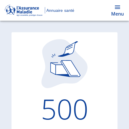
Annuaire santé
Menu
Code d'
500