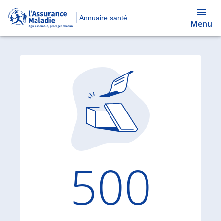
Annuaire santé
Menu
Code d'
500