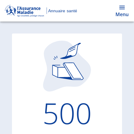
Annuaire santé
Menu
Code d'
500