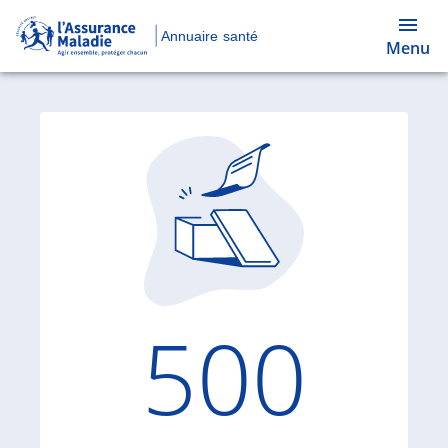
Annuaire santé
Menu
Code d'
500