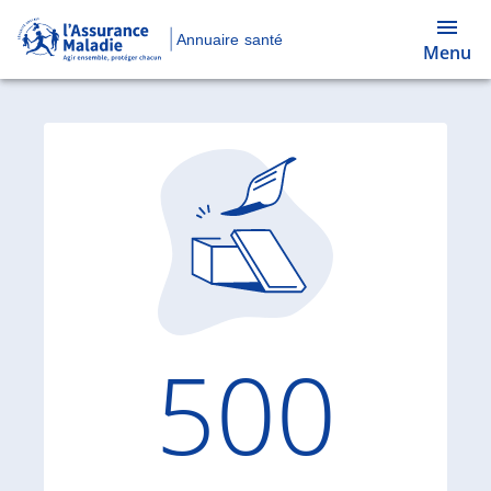
Annuaire santé
Menu
Code d'
500