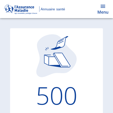
Annuaire santé
Menu
Code d'
500