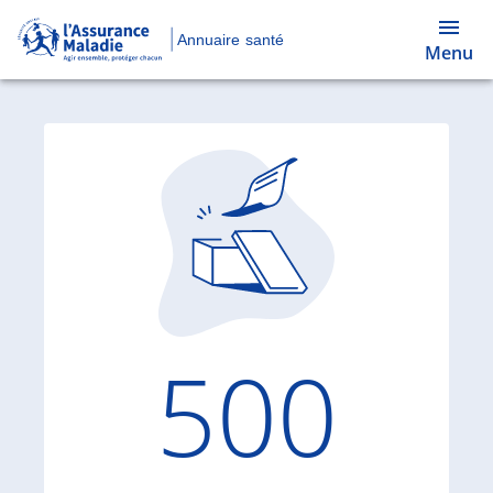
Annuaire santé
Menu
Code d'
500