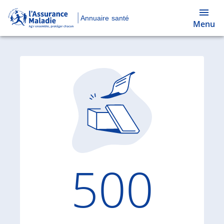
Annuaire santé
Menu
Code d'
500