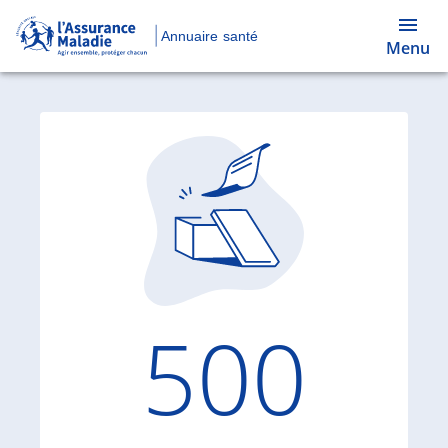
Annuaire santé
Menu
Code d'
500