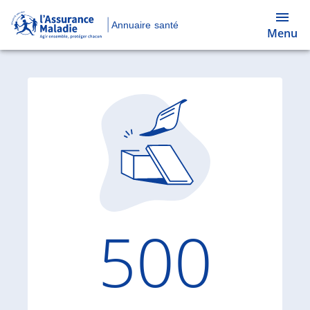
Annuaire santé
Menu
Code d'
500