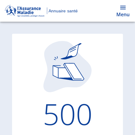
Annuaire santé
Menu
Code d'
500