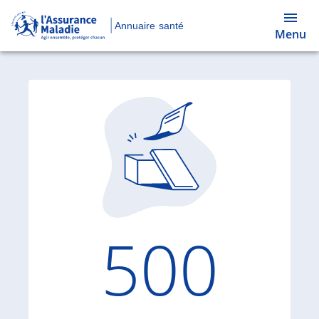
Annuaire santé
Menu
Code d'
500