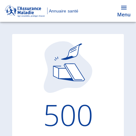
Annuaire santé
Menu
Code d'
500