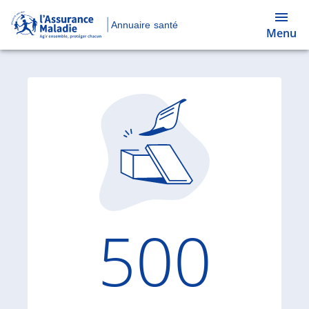
Annuaire santé
Menu
Code d'
500