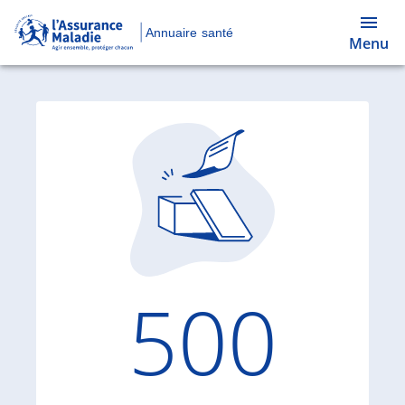
Annuaire santé
Menu
Code d'
500