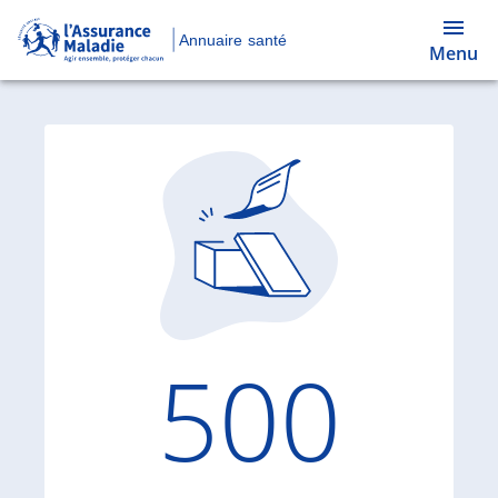
Annuaire santé
Menu
Code d'
500