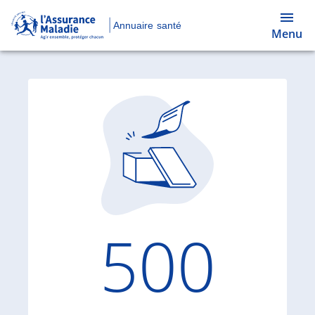
Annuaire santé
Menu
Code d'
500