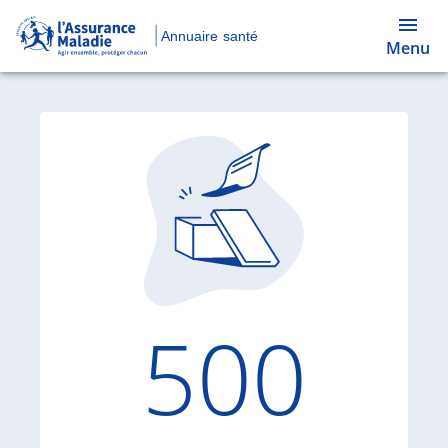
Annuaire santé
Menu
Code d'
500