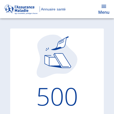
Annuaire santé
Menu
Code d'
500