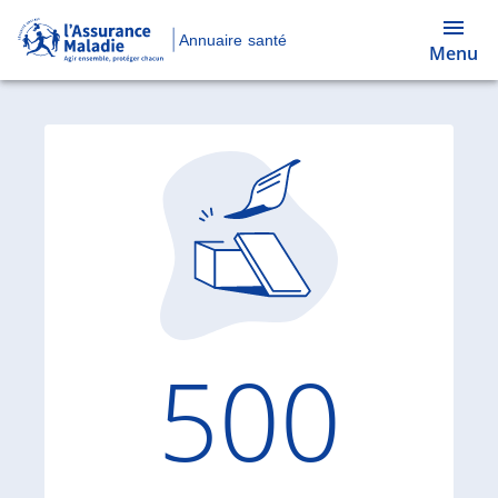
Annuaire santé
Menu
Code d'
500