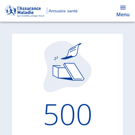
Annuaire santé
Menu
Code d'
500