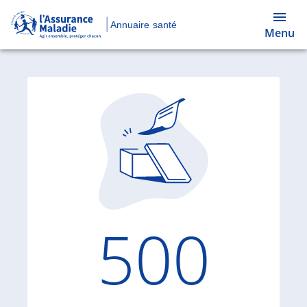
Annuaire santé
Menu
Code d'
500