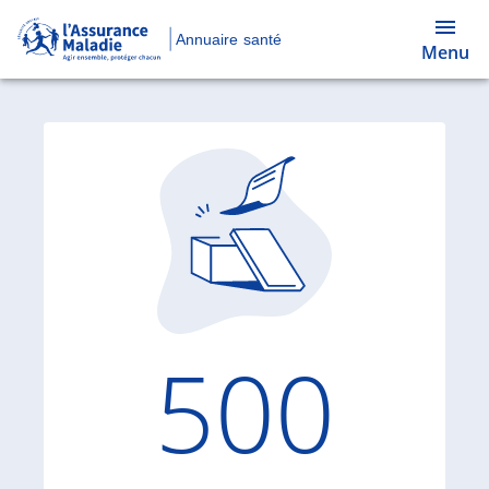
Annuaire santé
Menu
Code d'
500