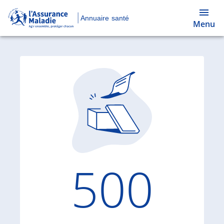
Annuaire santé
Menu
Code d'
500