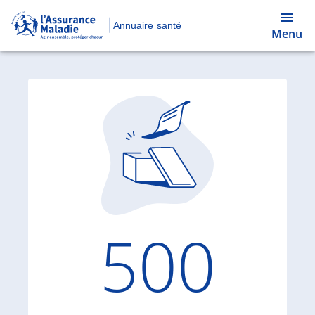
Annuaire santé
Menu
Code d'
500