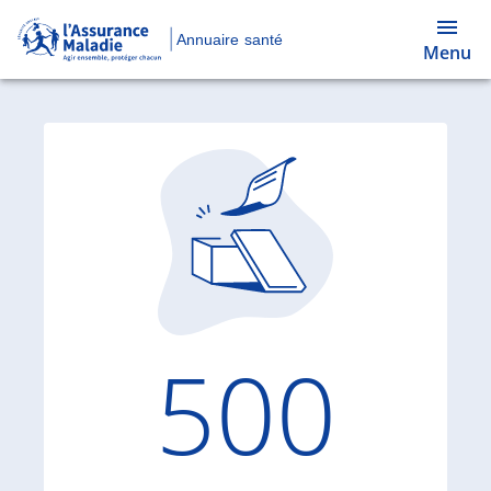
Annuaire santé
Menu
Code d'
500