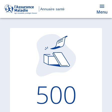
Annuaire santé
Menu
Code d'
500