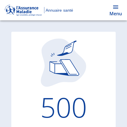
Annuaire santé
Menu
Code d'
500