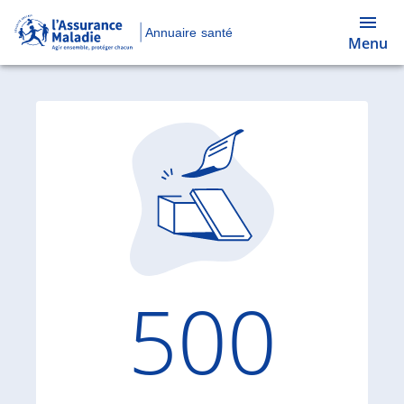
Annuaire santé
Menu
Code d'
500