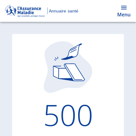
Annuaire santé
Menu
Code d'
500