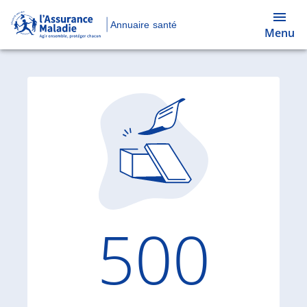
Annuaire santé
Menu
Code d'
500