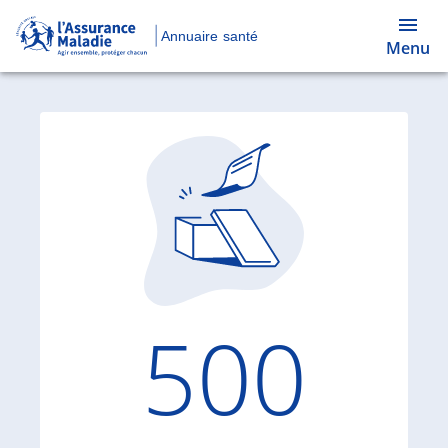
Annuaire santé
Menu
Code d'
500