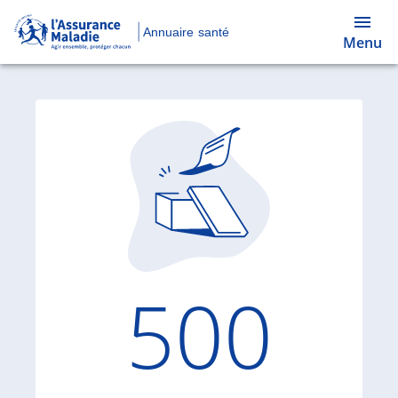
Annuaire santé
Menu
Code d'
500