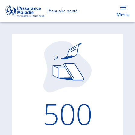
Annuaire santé
Menu
Code d'
500