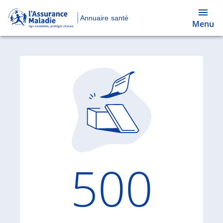
Annuaire santé
Menu
Code d'
500