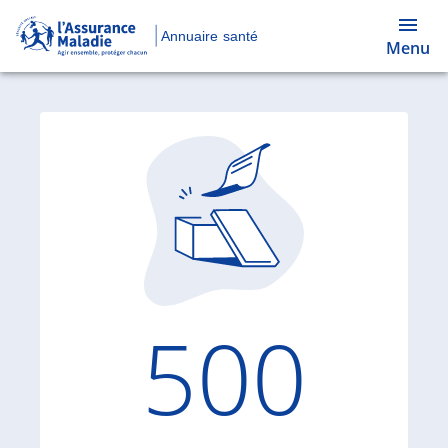
Annuaire santé
Menu
Code d'
500