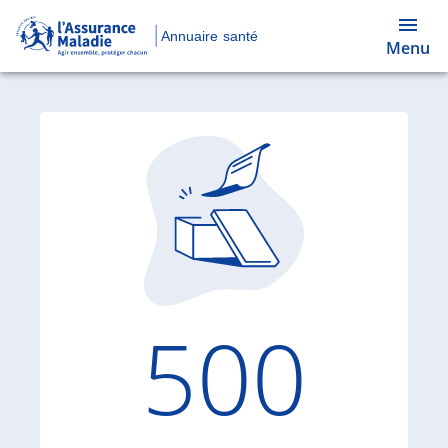
Annuaire santé
Menu
Code d'
500