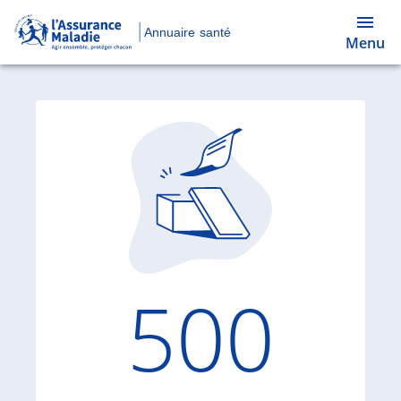
Annuaire santé
Menu
Code d'
500