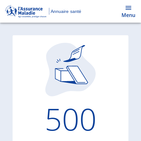
Annuaire santé
Menu
Code d'
500