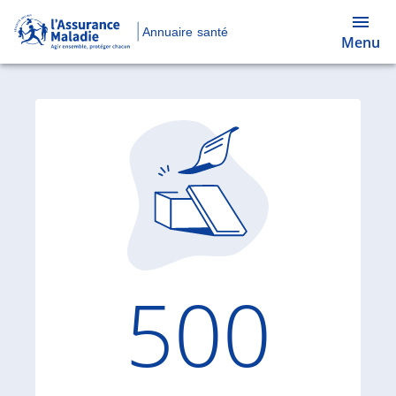
Annuaire santé
Menu
Code d'
500