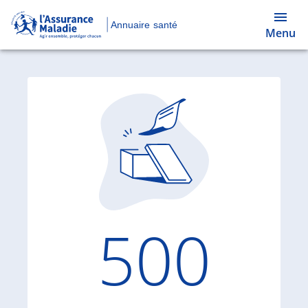
Annuaire santé
Menu
Code d'
500