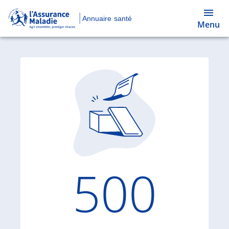
Annuaire santé
Menu
Code d'
500