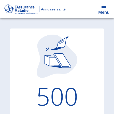
Annuaire santé
Menu
Code d'
500