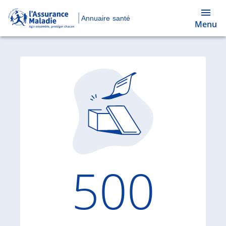
Annuaire santé
Menu
Code d'
500