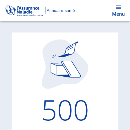
Annuaire santé
Menu
Code d'
500