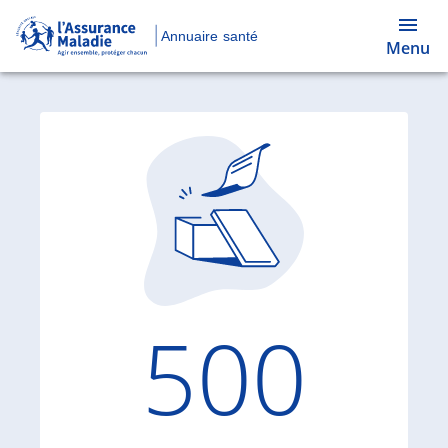
Annuaire santé
Menu
Code d'
500