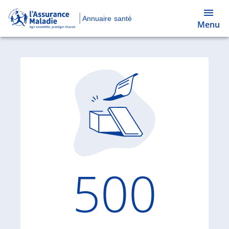
Annuaire santé
Menu
Code d'
500